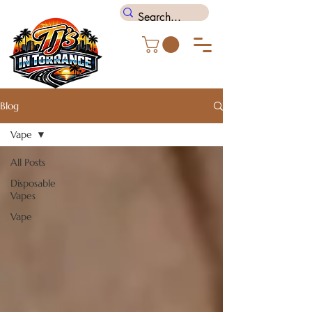
Blog
Vape
All Posts
Disposable
Vapes
Vape